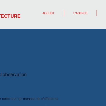
ACCUEIL
L'AGENCE
TECTURE
d'observation
r cette tour qui menace de s’effondrer.